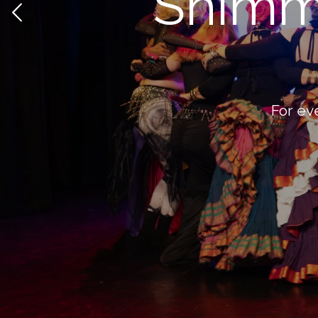
Shimm
For ev