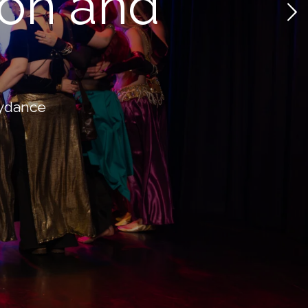
on and
lydance