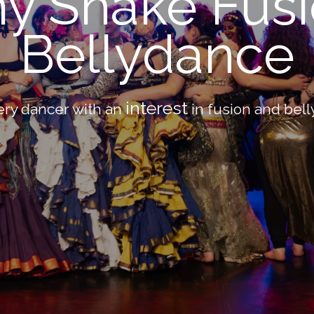
y Shake Fusi
Bellydance
interest
ery dancer with an
in fusion and bel