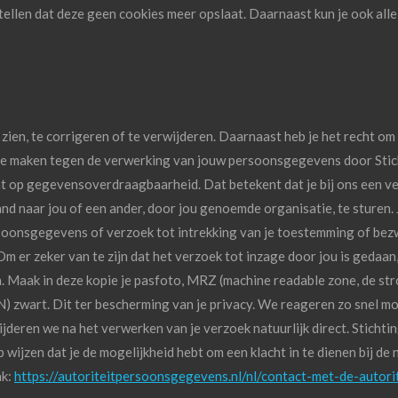
tellen dat deze geen cookies meer opslaat. Daarnaast kun je ook alle
 zien, te corrigeren of te verwijderen. Daarnaast heb je het recht o
te maken tegen de verwerking van jouw persoonsgegevens door Sti
ht op gegevensoverdraagbaarheid. Dat betekent dat je bij ons een 
nd naar jou of een ander, door jou genoemde organisatie, te sturen. J
soonsgegevens of verzoek tot intrekking van je toestemming of bez
 Om er zeker van te zijn dat het verzoek tot inzage door jou is gedaan
n. Maak in deze kopie je pasfoto, MRZ (machine readable zone, de s
wart. Dit ter bescherming van je privacy. We reageren zo snel mog
ijderen we na het verwerken van je verzoek natuurlijk direct. Sticht
wijzen dat je de mogelijkheid hebt om een klacht in te dienen bij de 
nk:
https://autoriteitpersoonsgegevens.nl/nl/contact-met-de-autor